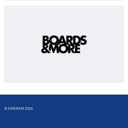
BOARDS
&
MORE
Group
-
partially
exited
© EMERAM 2026
Footer