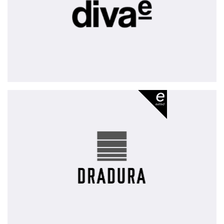
Dradura
-
exited