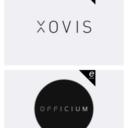
exited
Officium
-
exited