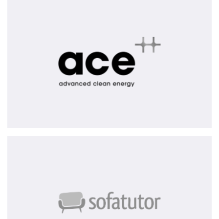
ace
sofatutor