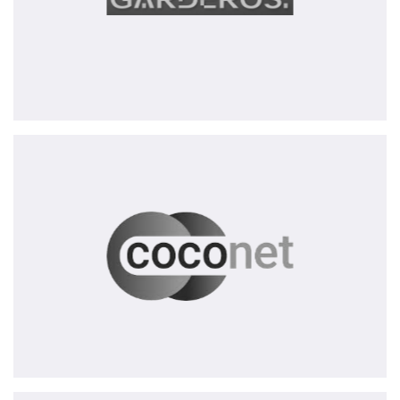
CoCoNet
AG