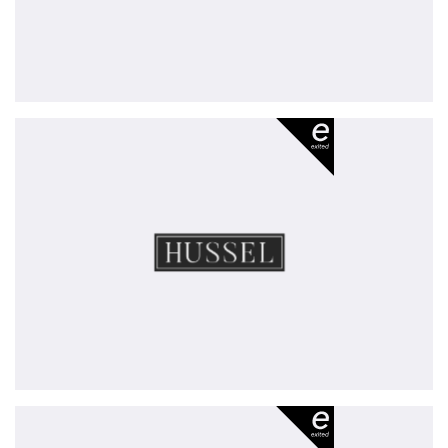
Hussel
-
exited
Xovis
-