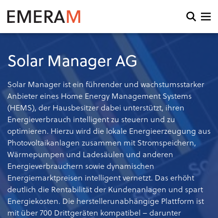
Direkt
zum
Open
Inhalt
search
and
menu
Solar Manager AG
Solar Manager ist ein führender und wachstumsstarker
Anbieter eines Home Energy Management Systems
(HEMS), der Hausbesitzer dabei unterstützt, ihren
Energieverbrauch intelligent zu steuern und zu
optimieren. Hierzu wird die lokale Energieerzeugung aus
Photovoltaikanlagen zusammen mit Stromspeichern,
Wärmepumpen und Ladesäulen und anderen
Energieverbrauchern sowie dynamischen
Energiemarktpreisen intelligent vernetzt. Das erhöht
deutlich die Rentabilität der Kundenanlagen und spart
Energiekosten. Die herstellerunabhängige Plattform ist
mit über 700 Drittgeräten kompatibel – darunter