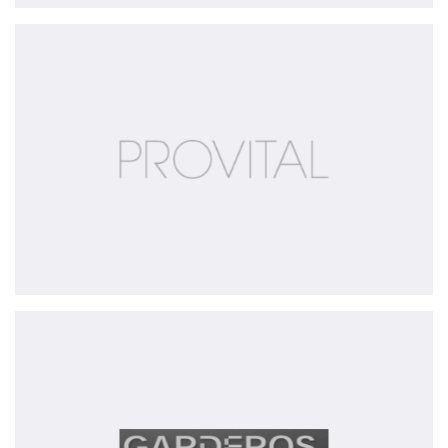
Provital
Garderos
GmbH