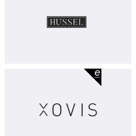
Xovis
-
exited