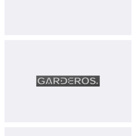
Garderos
GmbH
CoCoNet