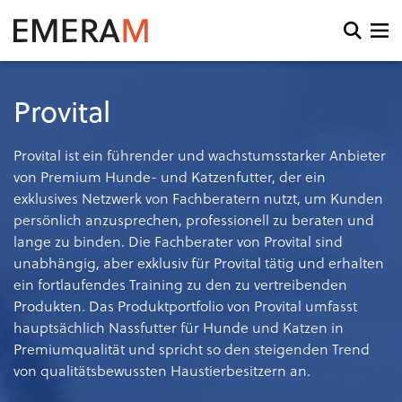
Direkt
zum
Open
Inhalt
search
and
menu
Provital
Provital ist ein führender und wachstumsstarker Anbieter
von Premium Hunde- und Katzenfutter, der ein
exklusives Netzwerk von Fachberatern nutzt, um Kunden
persönlich anzusprechen, professionell zu beraten und
lange zu binden. Die Fachberater von Provital sind
unabhängig, aber exklusiv für Provital tätig und erhalten
ein fortlaufendes Training zu den zu vertreibenden
Produkten. Das Produktportfolio von Provital umfasst
hauptsächlich Nassfutter für Hunde und Katzen in
Premiumqualität und spricht so den steigenden Trend
von qualitätsbewussten Haustierbesitzern an.