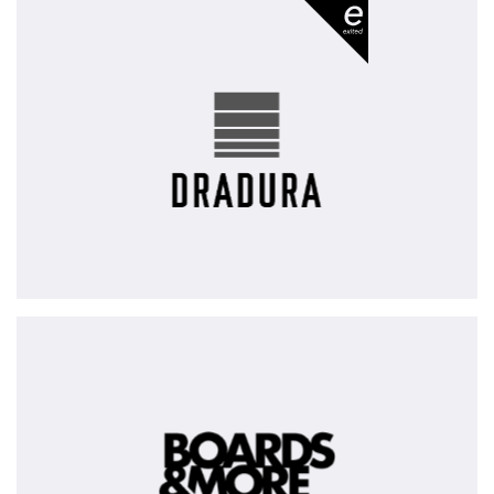
Dradura
-
exited
BOARDS
&
MORE
Group
-
partially
exited