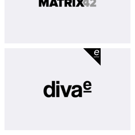
diva-
e
-
exited