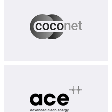
AG
ace