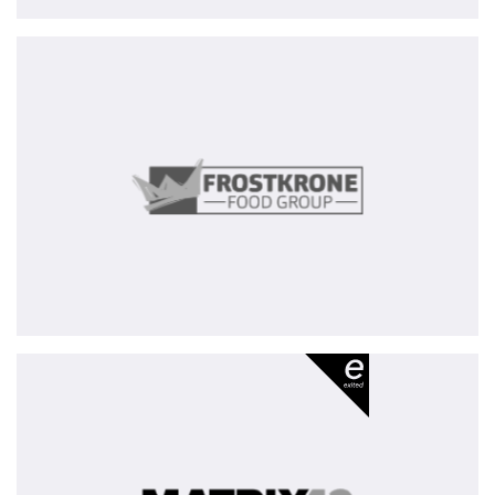
Frostkrone
Food
Group
Matrix42
-
exited