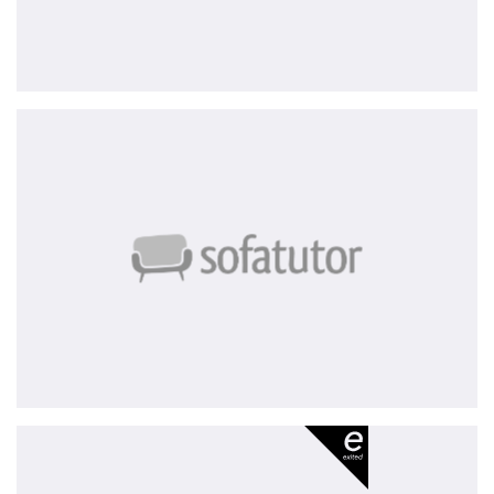
sofatutor
Hussel
-
exited