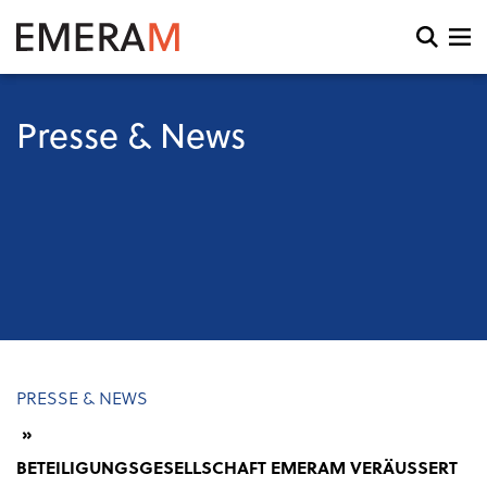
Direkt
zum
Open
Inhalt
search
and
menu
Presse & News
Pfadnavigation
PRESSE & NEWS
BETEILIGUNGSGESELLSCHAFT EMERAM VERÄUSSERT P